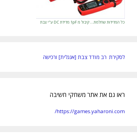
כל המדידות שחלמת… קיבול מ 1pF מדידת DC ע"י צבת
לסקירת רב מודד צבת [אנגלית] ורכישה
ראו גם את אתר משחקי חשיבה
https://games.yaharoni.com/