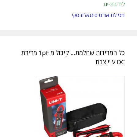
ליד בת-ים
מכללת אורט סינגאלובסקי
כל המדידות שחלמת… קיבול מ 1pF מדידת
DC ע"י צבת