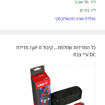
ליד תל-אביב
ליד בת-ים
מכללת אורט סינגאלובסקי
כל המדידות שחלמת… קיבול מ 1pF מדידת
DC ע"י צבת