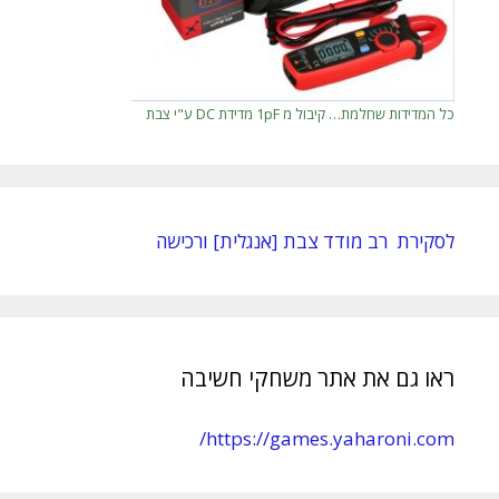
כל המדידות שחלמת… קיבול מ 1pF מדידת DC ע"י צבת
לסקירת רב מודד צבת [אנגלית] ורכישה
ראו גם את אתר משחקי חשיבה
https://games.yaharoni.com/