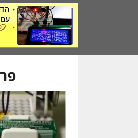
דלג
תוכן
פרו