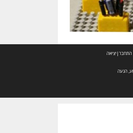
התחבר|יציאה