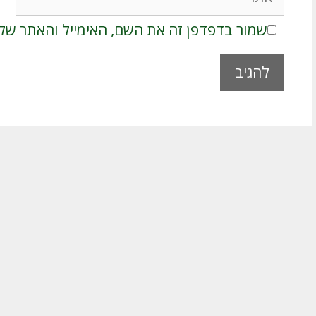
שמור בדפדפן זה את השם, האימייל והאתר של
A
l
t
e
r
n
a
t
i
v
e
: