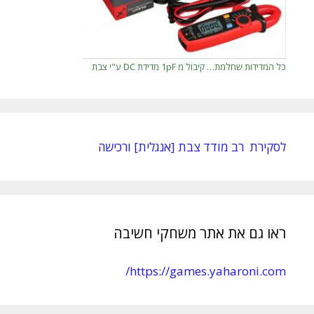
כל המדידות שחלמת… קיבול מ 1pF מדידת DC ע"י צבת
לסקירת רב מודד צבת [אנגלית] ורכישה
ראו גם את אתר משחקי חשיבה
https://games.yaharoni.com/