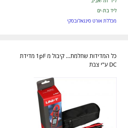
ליד תל-אביב
ליד בת-ים
מכללת אורט סינגאלובסקי
כל המדידות שחלמת… קיבול מ 1pF מדידת
DC ע"י צבת