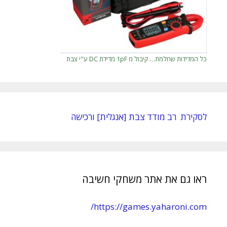
כל המדידות שחלמת… קיבול מ 1pF מדידת DC ע"י צבת
לסקירת רב מודד צבת [אנגלית] ורכישה
ראו גם את אתר משחקי חשיבה
https://games.yaharoni.com/