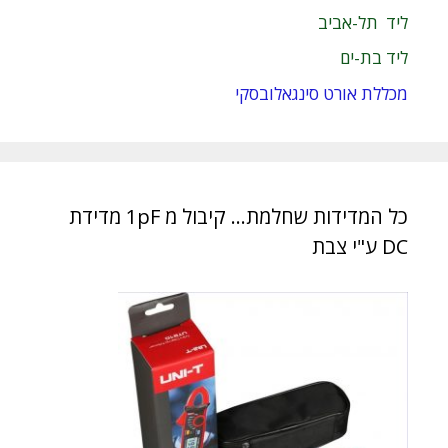
ליד תל-אביב
ליד בת-ים
מכללת אורט סינגאלובסקי
כל המדידות שחלמת… קיבול מ 1pF מדידת
DC ע"י צבת