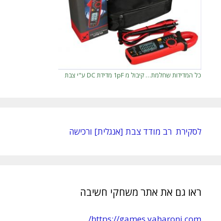
כל המדידות שחלמת… קיבול מ 1pF מדידת DC ע"י צבת
לסקירת רב מודד צבת [אנגלית] ורכישה
ראו גם את אתר משחקי חשיבה
https://games.yaharoni.com/