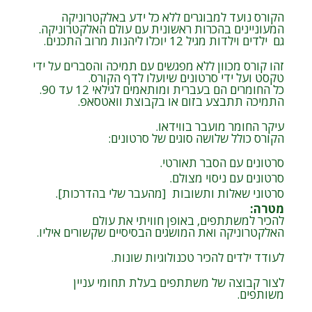
הקורס נועד למבוגרים ללא כל ידע באלקטרוניקה
המעוניינים בהכרות ראשונית עם עולם האלקטרוניקה.
גם ילדים וילדות מגיל 12 יוכלו ליהנות מרוב התכנים.
זהו קורס מכוון ללא מפגשים עם תמיכה והסברים על ידי
טקסט ועל ידי סרטונים שיועלו לדף הקורס.
כל החומרים הם בעברית ומותאמים לגילאי 12 עד 90.
התמיכה תתבצע בזום או בקבוצת וואטסאפ.
עיקר החומר מועבר בווידאו.
הקורס כולל שלושה סוגים של סרטונים:
סרטונים עם הסבר תאורטי.
סרטונים עם ניסוי מצולם.
סרטוני שאלות ותשובות [מהעבר שלי בהדרכות].
מטרה
:
להכיר למשתתפים, באופן חוויתי את עולם
האלקטרוניקה ואת המושגים הבסיסיים שקשורים איליו.
לעודד ילדים להכיר טכנולוגיות שונות.
לצור קבוצה של משתתפים בעלת תחומי עניין
משותפים.