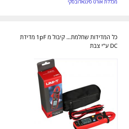
מכללת אורט סינגאלובסקי
כל המדידות שחלמת… קיבול מ 1pF מדידת
DC ע"י צבת