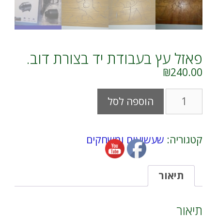
פאזל עץ בעבודת יד בצורת דוב.
₪
240.00
כמות
A
הוספה לסל
של
l
פאזל
t
עץ
e
בעבודת
r
קטגוריה:
שעשועים ומשחקים
יד
n
בצורת
a
דוב.
t
i
תיאור
v
e
:
תיאור