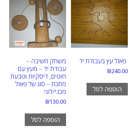
פאזל עץ בעבודת יד
משחק חשיבה –
עבודת יד – מעץ עם
₪
240.00
חוטים, דיסקיות וטבעת
מתכת – סוג של פאזל
הוספה לסל
מכני/לוגי.
₪
130.00
הוספה לסל