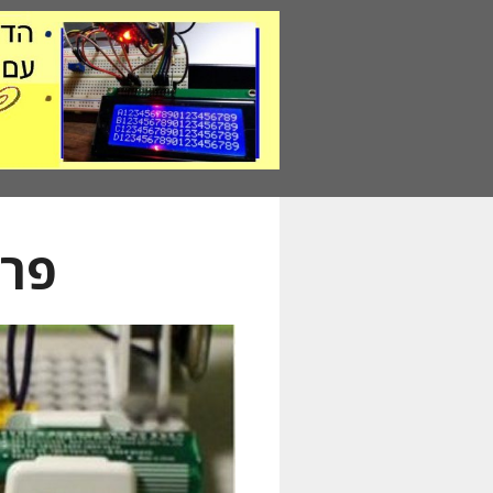
דלג
תוכן
פרו