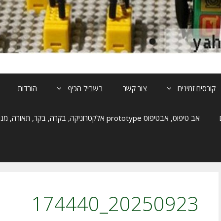
קורסים זמינים
צור קשר
בשביל הכיף
הורדות
אב טיפוס, אבטיפוס prototype אלקטרוניקה, בקרה, בקר, תאורה, מנוע, הנעה
20250923_174440