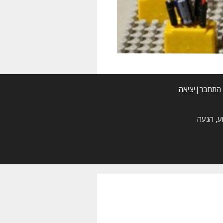
התחבר|יציאה