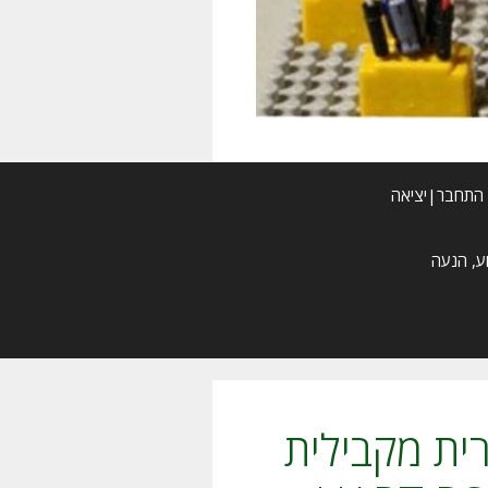
התחבר|יציאה
ית מקבילית