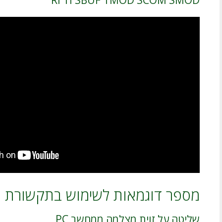
RI TI SBUF TMOD SCOM SMOD
מספר דוגמאות לשימוש בתקשורת ט
שליטה על זוית מצלמה ממחשב PC