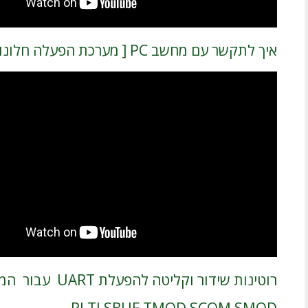
איך לתקשר עם מחשב PC [ מערכת הפעלה חלונות]?
רוטינות שידור וקליטה להפעלת UART עבור המעבד AT89S52